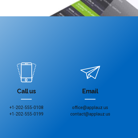
Call us
Email
+1-202-555-0108
office@applauz.us
+1-202-555-0199
contact@applauz.us