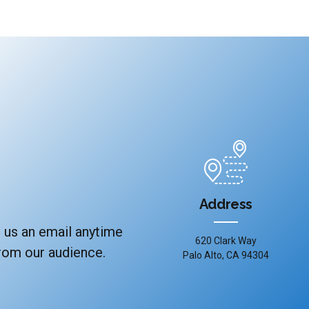
Address
 us an email anytime
620 Clark Way
from our audience.
Palo Alto, CA 94304