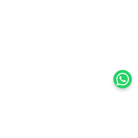
inscrever na nossa newsletter. Não enviaremos
banco de
spam para você, prometemos!
ização de
ervados.