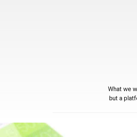
What we we
but a plat